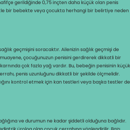
 hafifçe gerildiğinde 0,75 inçten daha küçük olan penis
kle bir bebekte veya çocukta herhangi bir belirtiye neden
lık geçmişini soracaktır. Ailenizin sağlık geçmişi de
el muayene, çocuğunuzun penisini gerdirerek dikkatli bir
 karnında çok fazla yağ vardır. Bu, bebeğin penisinin küçü
rahı, penis uzunluğunu dikkatli bir şekilde ölçmelidir.
nı kontrol etmek için kan testleri veya başka testler de
ğlığına ve durumun ne kadar şiddetli olduğuna bağlıdır.
iatrik ürolog olan çocuk cerrahına yönlendirilir. Bazı