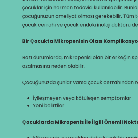
çocuklar için hormon tedavisi kullanılabilir. Bun
çocuğunuzun ameliyat olması gerekebilir. Tüm teda
çocuk cerrahı ve çocuk endokrinoloji doktoru deta
Bir Çocukta Mikropenisin Olası Komplikasyon
Bazı durumlarda, mikropenisi olan bir erkeğin spe
azalmasına neden olabilir.
Çocuğunuzda şunlar varsa çocuk cerrahından ran
İyileşmeyen veya kötüleşen semptomlar
Yeni belirtiler
Çocuklarda Mikropenis İle İlgili Önemli Nokt
Mikropenis, normalden daha küçük bir penist