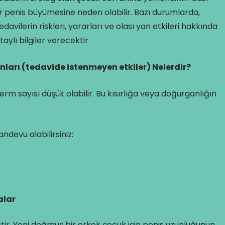
lar penis büyümesine neden olabilir. Bazı durumlarda,
vilerin riskleri, yararları ve olası yan etkileri hakkında
ylı bilgiler verecektir
ları (tedavide istenmeyen etkiler) Nelerdir?
rm sayısı düşük olabilir. Bu kısırlığa veya doğurganlığın
devu alabilirsiniz:
alar
ir. Yeni doğmuş bir erkek çocuk için penis uzunluğunun