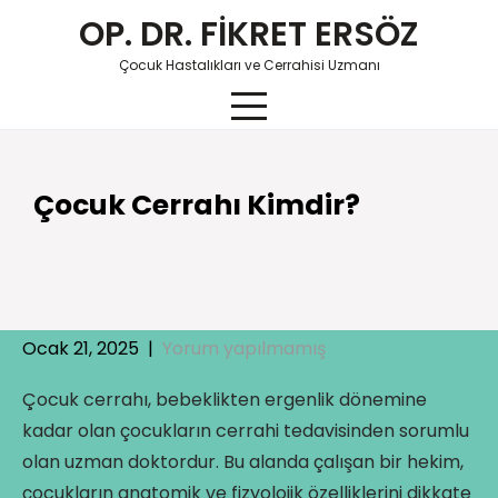
Skip
OP. DR. FİKRET ERSÖZ
to
content
Çocuk Hastalıkları ve Cerrahisi Uzmanı
Çocuk Cerrahı Kimdir?
Ocak 21, 2025
|
Yorum yapılmamış
Çocuk cerrahı, bebeklikten ergenlik dönemine
kadar olan çocukların cerrahi tedavisinden sorumlu
olan uzman doktordur. Bu alanda çalışan bir hekim,
çocukların anatomik ve fizyolojik özelliklerini dikkate